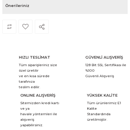
Önerileriniz
HIZLI TESLİMAT
GÜVENLİ ALIŞVERİŞ
Tüm siparişleriniz size
128 Bit SSL Sertifikası ile
özel üretilir
%100
ve en kısa sürede
Güvenli Alışveriş
tarafınıza
teslim edilir.
ONLINE ALIŞVERİŞ
YÜKSEK KALİTE
Sitemizden kredi kartı
Tüm ürünlerimiz E1
ve ya
Kalite
havale yöntemleri ile
Standardında
alışveriş
üretilmiştir.
yapabilirsiniz.