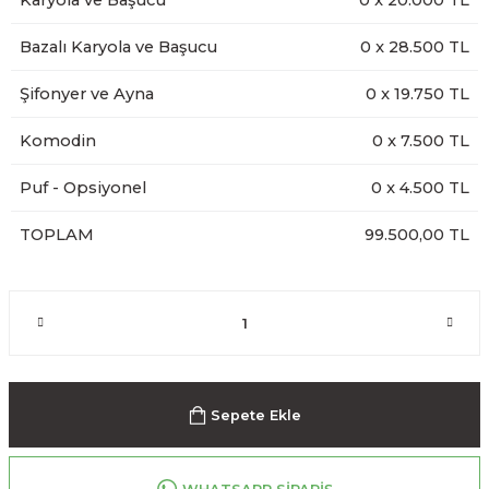
Karyola ve Başucu
0
x
20.000
TL
Bazalı Karyola ve Başucu
0
x
28.500
TL
Şifonyer ve Ayna
0
x
19.750
TL
Komodin
0
x
7.500
TL
Puf - Opsiyonel
0
x
4.500
TL
TOPLAM
99.500,00 TL
Sepete Ekle