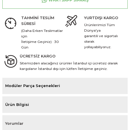
WHATSAPP SİPARİŞ
TAHMİNİ TESLİM
YURTDIŞI KARGO
SÜRESİ
Ürünlerimizi Tüm
Dünya'ya
(Daha Erken Teslimatlar
garantili ve sigortalı
için
olarak
İletişime Geçiniz) : 30
yollayabiliyoruz.
Gün
ÜCRETSİZ KARGO
Sitemizden alacağınız ürünler İstanbul içi ücretsiz olarak
kargolanır İstanbul dışı için lütfen İletişime geçiniz.
Modüler Parça Seçenekleri
Ürün Bilgisi
Yorumlar